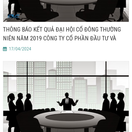
THÔNG BÁO KẾT QUẢ ĐẠI HỘI CỔ ĐÔNG THƯỜNG
NIÊN NĂM 2019 CÔNG TY CỔ PHẦN ĐẦU TƯ VÀ
PHÁT TRIỂN NGÂN LỰC
17/04/2024