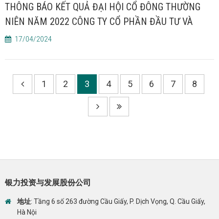
THÔNG BÁO KẾT QUẢ ĐẠI HỘI CỔ ĐÔNG THƯỜNG
NIÊN NĂM 2022 CÔNG TY CỔ PHẦN ĐẦU TƯ VÀ
PHÁT TRIỂN NGÂN LỰC
17/04/2024
1
2
3
4
5
6
7
8
银力投资与发展股份公司
地址
: Tầng 6 số 263 đường Cầu Giấy, P. Dịch Vọng, Q. Cầu Giấy,
Hà Nội