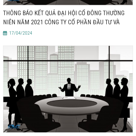
THÔNG BÁO KẾT QUẢ ĐẠI HỘI CỔ ĐÔNG THƯỜNG
NIÊN NĂM 2021 CÔNG TY CỔ PHẦN ĐẦU TƯ VÀ
PHÁT TRIỂN NGÂN LỰC
17/04/2024