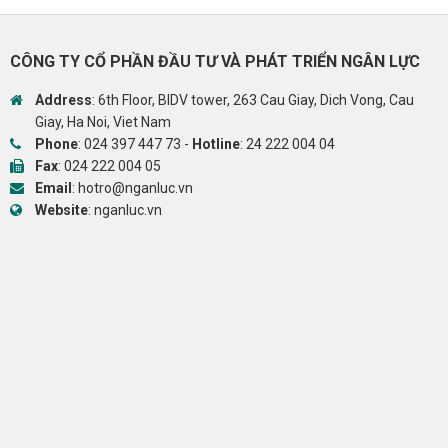
CÔNG TY CỔ PHẦN ĐẦU TƯ VÀ PHÁT TRIỂN NGÂN LỰC
Address
: 6th Floor, BIDV tower, 263 Cau Giay, Dich Vong, Cau
Giay, Ha Noi, Viet Nam
Phone
:
024 397 447 73
-
Hotline
:
24 222 004 04
Fax
: 024 222 004 05
Email
:
hotro@nganluc.vn
Website
:
nganluc.vn