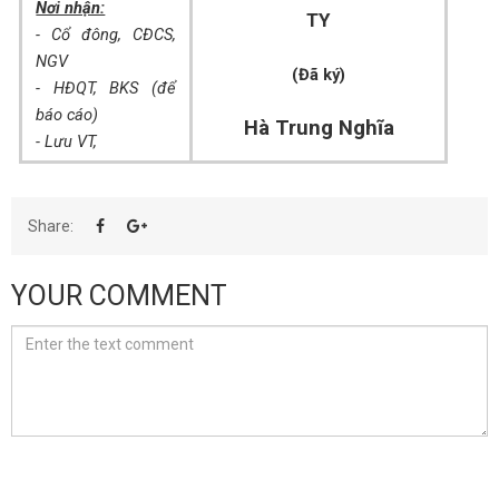
Nơi nhận:
TY
- Cổ đông, CĐCS,
NGV
(Đã ký)
- HĐQT, BKS (để
báo cáo)
Hà Trung Nghĩa
- Lưu VT,
Share:
YOUR COMMENT