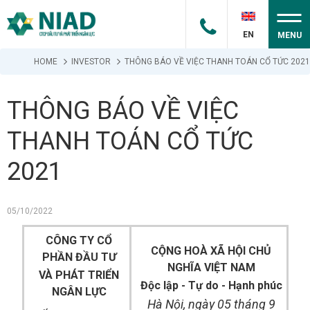
EN
MENU
HOME
INVESTOR
THÔNG BÁO VỀ VIỆC THANH TOÁN CỔ TỨC 2021
THÔNG BÁO VỀ VIỆC
THANH TOÁN CỔ TỨC
2021
05/10/2022
CÔNG TY CỔ
CỘNG HOÀ XÃ HỘI CHỦ
PHẦN ĐẦU TƯ
NGHĨA VIỆT NAM
VÀ PHÁT TRIỂN
Độc lập - Tự do - Hạnh phúc
NGÂN LỰC
Hà Nội, ngày 05 tháng 9