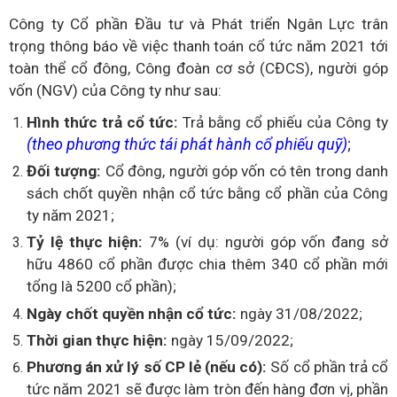
Công ty Cổ phần Đầu tư và Phát triển Ngân Lực trân
trọng thông báo về việc thanh toán cổ tức năm 2021 tới
toàn thể cổ đông, Công đoàn cơ sở (CĐCS), người góp
vốn (NGV) của Công ty như sau:
Hình thức trả cổ tức:
Trả bằng cổ phiếu của Công ty
(theo phương thức tái phát hành cổ phiếu quỹ)
;
Đối
tượng
:
Cổ đông, người góp vốn có tên trong danh
sách
chốt quyền nhận cổ tức
bằng
cổ phần của Công
ty
năm 20
2
1;
Tỷ
lệ
thực hiện:
7
%
(ví dụ: người góp vốn đang sở
hữu 4860 cổ phần được chia thêm 340 cổ phần mới
tổng là 5200 cổ phần);
Ngày chốt quyền nhận cổ tức:
ngày 31/08/2022;
Thời
gian
thực hiện:
ngày 15/09/2022;
Phương
án xử lý số CP lẻ (nếu có):
Số cổ phần trả cổ
tức năm 2021 sẽ được làm tròn đến hàng đơn vị, phần