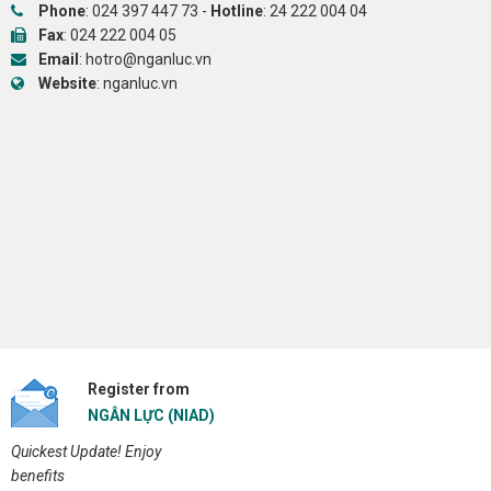
Phone
:
024 397 447 73
-
Hotline
:
24 222 004 04
Fax
: 024 222 004 05
Email
:
hotro@nganluc.vn
Website
:
nganluc.vn
Register from
NGÂN LỰC (NIAD)
Quickest Update! Enjoy
benefits