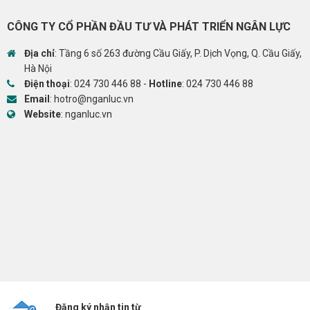
CÔNG TY CỔ PHẦN ĐẦU TƯ VÀ PHÁT TRIỂN NGÂN LỰC
Địa chỉ
: Tầng 6 số 263 đường Cầu Giấy, P. Dịch Vọng, Q. Cầu Giấy,
Hà Nội
Điện thoại
:
024 730 446 88
-
Hotline
:
024 730 446 88
Email
:
hotro@nganluc.vn
Website
:
nganluc.vn
Đăng ký nhận tin từ