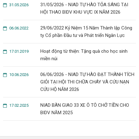
31/05/2026 - NIAD TỰ HÀO TỎA SÁNG TẠI
31.05.2026
HỘI THAO BIDV KHU VỰC IX NĂM 2026
29/06/2022 Kỷ Niệm 15 Năm Thành lập Công
06.06.2022
ty Cổ phần Đầu tư và Phát triển Ngân Lực
Hoạt động từ thiện: Tặng quà cho học sinh
17.01.2019
miền núi
06/06/2026 - NIAD TỰ HÀO ĐẠT THÀNH TÍCH
10.06.2026
GIỎI TẠI HỘI THI CHỮA CHÁY VÀ CỨU NẠN
CỨU HỘ NĂM 2026
NIAD BÀN GIAO 33 XE Ô TÔ CHỞ TIỀN CHO
17.02.2025
BIDV NĂM 2025