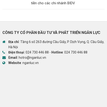
tiền cho các chi nhánh BIDV
CÔNG TY CỔ PHẦN ĐẦU TƯ VÀ PHÁT TRIỂN NGÂN LỰC
Địa chỉ
: Tầng 6 số 263 đường Cầu Giấy, P. Dịch Vọng, Q. Cầu Giấy,
Hà Nội
Điện thoại
:
024 730 446 88
-
Hotline
:
024 730 446 88
Email
:
hotro@nganluc.vn
Website
:
nganluc.vn