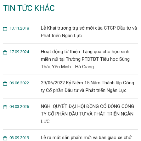
TIN TỨC KHÁC
Lễ Khai trương trụ sở mới của CTCP Đầu tư và
13.11.2018
Phát triển Ngân Lực
Hoạt động từ thiện: Tặng quà cho học sinh
17.09.2024
miền núi tại Trường PTDTBT Tiểu học Sùng
Thài, Yên Minh - Hà Giang
29/06/2022 Kỷ Niệm 15 Năm Thành lập Công
06.06.2022
ty Cổ phần Đầu tư và Phát triển Ngân Lực
NGHỊ QUYẾT ĐẠI HỘI ĐỒNG CỔ ĐÔNG CÔNG
04.03.2026
TY CỔ PHẦN ĐẦU TƯ VÀ PHÁT TRIỂN NGÂN
LỰC
Lễ ra mắt sản phẩm mới và bàn giao xe chở
03.09.2019