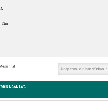
ÂN
Q. Cầu
 nhanh nhất
TRIỂN NGÂN LỰC