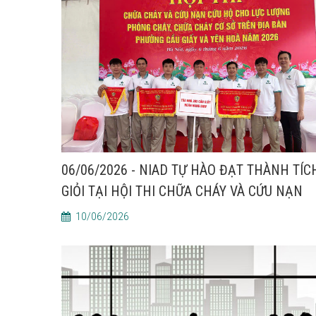
06/06/2026 - NIAD TỰ HÀO ĐẠT THÀNH TÍC
GIỎI TẠI HỘI THI CHỮA CHÁY VÀ CỨU NẠN
CỨU HỘ NĂM 2026
10/06/2026