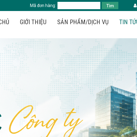
Mã đơn hàng:
Tìm
CHỦ
GIỚI THIỆU
SẢN PHẨM/DỊCH VỤ
TIN TỨ