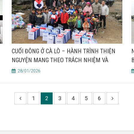
CUỐI ĐÔNG Ở CÀ LÒ – HÀNH TRÌNH THIỆN
NGUYỆN MANG THEO TRÁCH NHIỆM VÀ
NIỀM TIN
28/01/2026
1
2
3
4
5
6