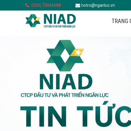
(024) 73044688
hotro@nganluc.vn
TRANG 