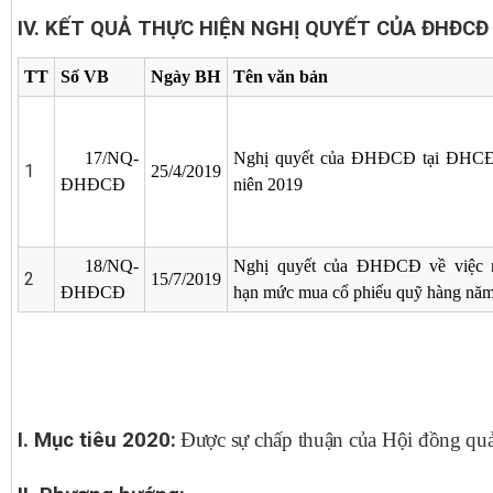
IV. KẾT QUẢ THỰC HIỆN NGHỊ QUYẾT CỦA ĐHĐCĐ
TT
Số VB
Ngày BH
Tên văn bản
17/NQ-
Nghị quyết của ĐHĐCĐ tại ĐHCĐ
1
25/4/2019
ĐHĐCĐ
niên 2019
18/NQ-
Nghị quyết của ĐHĐCĐ về việc 
2
15/7/2019
ĐHĐCĐ
hạn mức mua cổ phiếu quỹ hàng nă
I. Mục tiêu 2020:
Được sự chấp thuận của Hội đồng quản