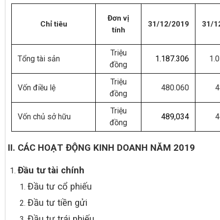
Đơn vị
Chỉ tiêu
31/12/2019
31/1
tính
Triệu
Tổng tài sản
1.187.306
1.
đồng
Triệu
Vốn điều lệ
480.060
4
đồng
Triệu
Vốn chủ sở hữu
489,034
4
đồng
II.
CÁC HOẠT ĐỘNG
KINH DOANH
NĂM 201
9
Đ
ầu tư tài chính
Đầu tư cổ phiếu
Đầu tư tiền gửi
Đầu tư trái phiếu