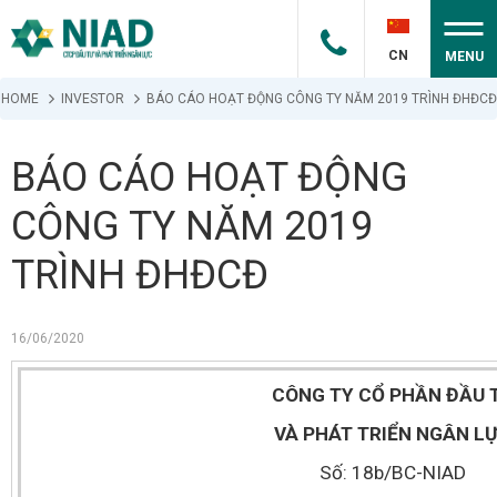
CN
MENU
HOME
INVESTOR
BÁO CÁO HOẠT ĐỘNG CÔNG TY NĂM 2019 TRÌNH ĐHĐCĐ
BÁO CÁO HOẠT ĐỘNG
CÔNG TY NĂM 2019
TRÌNH ĐHĐCĐ
16/06/2020
CÔNG TY CỔ PHẦN ĐẦU 
VÀ PHÁT TRIỂN NGÂN L
Số: 18b/BC-NIAD