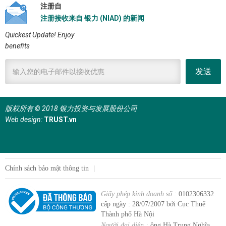
注册自
注册接收来自 银力 (NIAD) 的新闻
Quickest Update! Enjoy
benefits
发送
版权所有 © 2018 银力投资与发展股份公司
Web design:
TRUST.vn
Chính sách bảo mật thông tin
|
Giấy phép kinh doanh số :
0102306332
cấp ngày : 28/07/2007 bởi Cục Thuế
Thành phố Hà Nội
Người đại diện :
ông Hà Trung Nghĩa