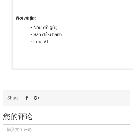
Nơi nhận:
- Như đề gửi;
- Ban điều hành;
- Lưu: VT.
Share:
您的评论