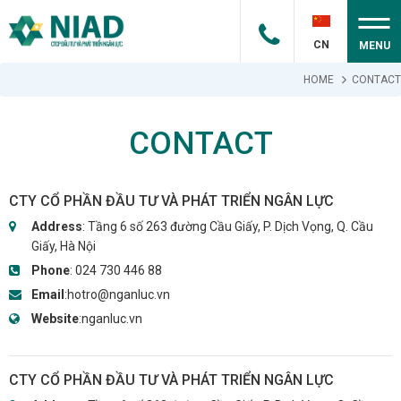
CN
MENU
HOME
CONTACT
CONTACT
CTY CỔ PHẦN ĐẦU TƯ VÀ PHÁT TRIỂN NGÂN LỰC
Address
: Tầng 6 số 263 đường Cầu Giấy, P. Dịch Vọng, Q. Cầu
Giấy, Hà Nội
Phone
:
024 730 446 88
Email
:
hotro@nganluc.vn
Website
:
nganluc.vn
CTY CỔ PHẦN ĐẦU TƯ VÀ PHÁT TRIỂN NGÂN LỰC