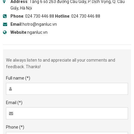
Address
: Tầng 6 số 263 đường Cầu Giấy, P. Dịch Vọng, Q. Cầu
Giấy, Hà Nội
Phone
:
024 730 446 88
Hotline
:
024 730 446 88
Email
:
hotro@nganluc.vn
Website
:
nganluc.vn
We always listen to and appreciate all your comments and
feedback. Thanks!
Full name
(*)
Email
(*)
Phone
(*)