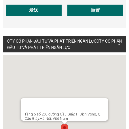
发送
重置
CTY CỔ PHẦN ĐẦU TƯ VÀ PHÁT TRIỂN NGÂN LỰCCTY CỔ PHẦN
ĐẦU TƯ VÀ PHÁT TRIỂN NGÂN LỰC
Tầng 6 số 263 đường Cầu Giấy, P. Dịch Vọng, Q.
Cầu Giấy,Hà Nội, Việt Nam