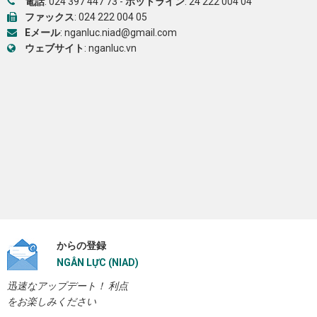
電話
:
024 397 447 73
-
ホットライン
:
24 222 004 04
ファックス
: 024 222 004 05
Eメール
:
nganluc.niad@gmail.com
ウェブサイト
:
nganluc.vn
からの登録
NGÂN LỰC (NIAD)
迅速なアップデート！ 利点
をお楽しみください