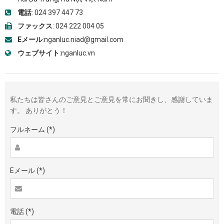
電話
:
024 397 447 73
ファックス
: 024 222 004 05
Eメール
:
nganluc.niad@gmail.com
ウェブサイト
:
nganluc.vn
私たちは皆さんのご意見とご意見を常にお聞きし、感謝していま
す。 ありがとう！
フルネーム
(*)
Eメール
(*)
電話
(*)