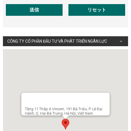
送信
リセット
CÔNG TY CỔ PHẦN ĐẦU TƯ VÀ PHÁT TRIỂN NGÂN LỰC
Tầng 11 Tháp A Vincom, 191 Bà Triệu, P. Lê Đại
Hành, Q. Hai Bà Trưng, Hà Nội, Việt Nam