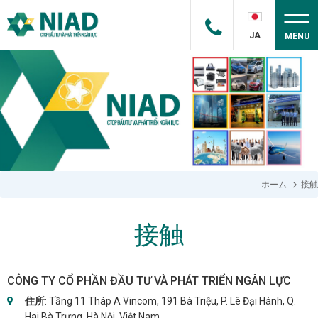
JA
MENU
ホーム
接触
接触
CÔNG TY CỔ PHẦN ĐẦU TƯ VÀ PHÁT TRIỂN NGÂN LỰC
住所
: Tầng 11 Tháp A Vincom, 191 Bà Triệu, P. Lê Đại Hành, Q.
Hai Bà Trưng, Hà Nội, Việt Nam