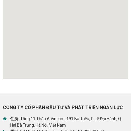
CÔNG TY CỔ PHẦN ĐẦU TƯ VÀ PHÁT TRIỂN NGÂN LỰC
住所
: Tầng 11 Tháp A Vincom, 191 Bà Triệu, P. Lê Đại Hành, Q.
Hai Bà Trưng, Hà Nội, Việt Nam