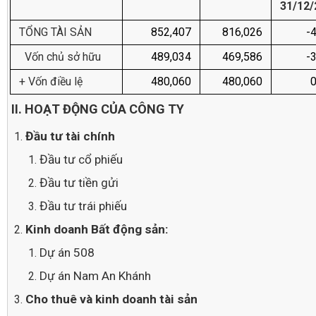
31/12/
TỔNG TÀI SẢN
852,407
816,026
-
Vốn chủ sở hữu
489,034
469,586
-
+ Vốn điều lệ
480,060
480,060
0
II. HOẠT ĐỘNG CỦA CÔNG TY
Đ
ầu tư tài chính
Đầu tư cổ phiếu
Đầu tư tiền gửi
Đầu tư trái phiếu
Kinh
doanh Bất động sản
:
Dự án 508
Dự án Nam An Khánh
Cho
thuê và kinh doanh tài sản