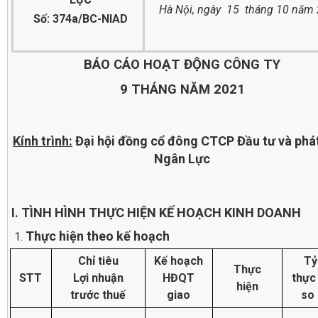
Hà Nội, ngày 15 tháng 10 năm
Số: 374a/BC-NIAD
BÁO CÁO HOẠT ĐỘNG CÔNG TY
9 THÁNG NĂM 2021
Kính trình:
Đại hội đồng cổ đông CTCP Đầu tư và phát
Ngân Lực
I. TÌNH HÌNH THỰC HIỆN KẾ HOẠCH KINH DOANH
Thực hiện theo kế hoạch
Chỉ tiêu
Kế hoạch
Tỷ
Thực
STT
Lợi nhuận
HĐQT
thực
hiện
trước thuế
giao
so