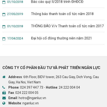
Báo cáo quý II/2018 trình ĐHĐCĐ
01/10/2018
Thông báo thanh toán cổ tức năm 2018
27/05/2019
THÔNG BÁO V/v Thanh toán cổ tức năm 2017
01/10/2018
Đại hội cổ đông thường niên năm 2021
17/04/2024
CÔNG TY CỔ PHẦN ĐẦU TƯ VÀ PHÁT TRIỂN NGÂN LỰC
Address
: 6th Floor, BIDV tower, 263 Cau Giay, Dich Vong, Cau
Giay, Ha Noi, Viet Nam
Phone
:
024 397 447 73
-
Hotline
:
24 222 004 04
Fax
: 024 222 004 05
Email
:
hotro@nganluc.vn
Website
:
nganluc.vn