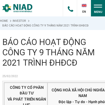
EN
MENU
HOME
INVESTOR
BÁO CÁO HOẠT ĐỘNG CÔNG TY 9 THÁNG NĂM 2021 TRÌNH ĐHĐCĐ
BÁO CÁO HOẠT ĐỘNG
CÔNG TY 9 THÁNG NĂM
2021 TRÌNH ĐHĐCĐ
25/02/2022
CÔNG TY CỔ PHẦN
CỘNG HOÀ XÃ HỘI CHỦ NGHĨA
ĐẦU TƯ
NAM
VÀ PHÁT TRIỂN NGÂN
Độc lập - Tự do - Hạnh phú
LỰC