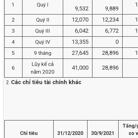
1
Quý I
9,532
9,889
12,070
12,234
2
Quý II
6,042
6,772
3
Quý III
13,355
0
4
Quý IV
27,645
28,896
5
9 tháng
Lũy kế cả
41,000
28,896
6
năm 2020
Các chỉ tiêu tài chính khác
Tăng/
Chỉ tiêu
31/12/2020
30/9/2021
so v