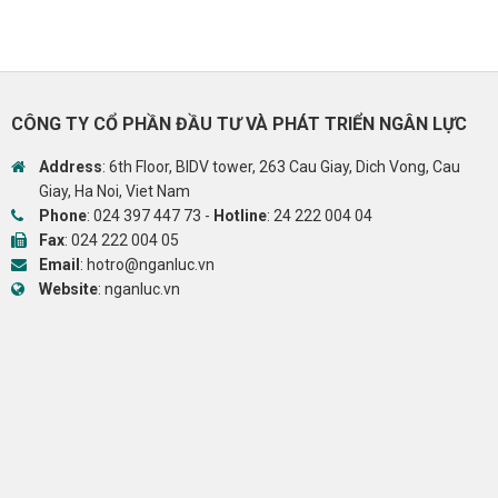
CÔNG TY CỔ PHẦN ĐẦU TƯ VÀ PHÁT TRIỂN NGÂN LỰC
Address
: 6th Floor, BIDV tower, 263 Cau Giay, Dich Vong, Cau
Giay, Ha Noi, Viet Nam
Phone
:
024 397 447 73
-
Hotline
:
24 222 004 04
Fax
: 024 222 004 05
Email
:
hotro@nganluc.vn
Website
:
nganluc.vn