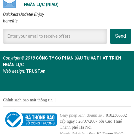
NGÂN LỰC (NIAD)
Quickest Update! Enjoy
benefits
Send
Copyright © 2018
CÔNG TY CỔ PHẦN ĐẦU TƯ VÀ PHÁT TRIỂN
NGÂN LỰC
Web design:
TRUST.vn
Chính sách bảo mật thông tin
|
Giấy phép kinh doanh số :
0102306332
cấp ngày : 28/07/2007 bởi Cục Thuế
Thành phố Hà Nội
Người đại diện :
ông Hà Trung Nghĩa