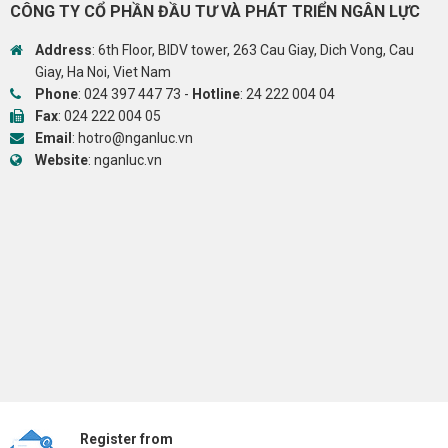
CÔNG TY CỔ PHẦN ĐẦU TƯ VÀ PHÁT TRIỂN NGÂN LỰC
Address
: 6th Floor, BIDV tower, 263 Cau Giay, Dich Vong, Cau
Giay, Ha Noi, Viet Nam
Phone
:
024 397 447 73
-
Hotline
:
24 222 004 04
Fax
: 024 222 004 05
Email
:
hotro@nganluc.vn
Website
:
nganluc.vn
Register from