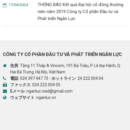
THÔNG BÁO Kết quả Đại hội cổ đông thường
17/04/2024
niên năm 2019 Công ty Cổ phần Đầu tư và
Phát triển Ngân Lực
CÔNG TY CỔ PHẦN ĐẦU TƯ VÀ PHÁT TRIỂN NGÂN LỰC
住所
: Tầng 11 Tháp A Vincom, 191 Bà Triệu, P. Lê Đại Hành, Q.
Hai Bà Trưng, Hà Nội, Việt Nam
電話
:
024 397 447 73
-
ホットライン
:
24 222 004 04
ファックス
: 024 222 004 05
Eメール
:
nganluc.niad@gmail.com
ウェブサイト
:
nganluc.vn