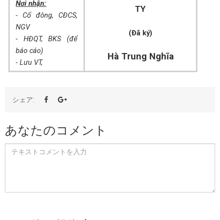
Nơi nhận:
TY
- Cổ đông, CĐCS,
NGV
(Đã ký)
- HĐQT, BKS (để
báo cáo)
Hà Trung Nghĩa
- Lưu VT,
シェア:
あなたのコメント