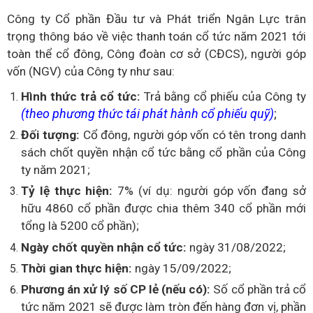
Công ty Cổ phần Đầu tư và Phát triển Ngân Lực trân
trọng thông báo về việc thanh toán cổ tức năm 2021 tới
toàn thể cổ đông, Công đoàn cơ sở (CĐCS), người góp
vốn (NGV) của Công ty như sau:
Hình thức trả cổ tức:
Trả bằng cổ phiếu của Công ty
(theo phương thức tái phát hành cổ phiếu quỹ)
;
Đối
tượng
:
Cổ đông, người góp vốn có tên trong danh
sách
chốt quyền nhận cổ tức
bằng
cổ phần của Công
ty
năm 20
2
1;
Tỷ
lệ
thực hiện:
7
%
(ví dụ: người góp vốn đang sở
hữu 4860 cổ phần được chia thêm 340 cổ phần mới
tổng là 5200 cổ phần);
Ngày chốt quyền nhận cổ tức:
ngày 31/08/2022;
Thời
gian
thực hiện:
ngày 15/09/2022;
Phương
án xử lý số CP lẻ (nếu có):
Số cổ phần trả cổ
tức năm 2021 sẽ được làm tròn đến hàng đơn vị, phần