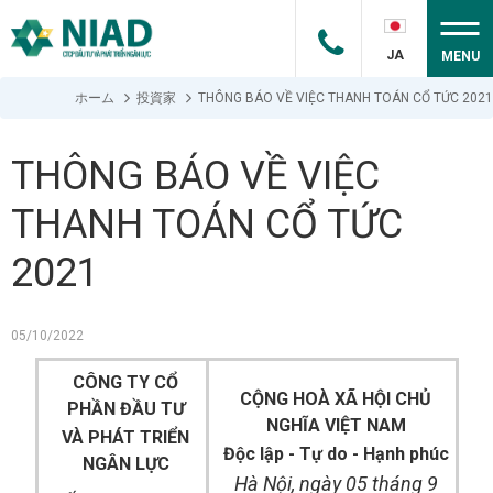
JA
MENU
ホーム
投資家
THÔNG BÁO VỀ VIỆC THANH TOÁN CỔ TỨC 2021
THÔNG BÁO VỀ VIỆC
THANH TOÁN CỔ TỨC
2021
05/10/2022
CÔNG TY CỔ
CỘNG HOÀ XÃ HỘI CHỦ
PHẦN ĐẦU TƯ
NGHĨA VIỆT NAM
VÀ PHÁT TRIỂN
Độc lập - Tự do - Hạnh phúc
NGÂN LỰC
Hà Nội, ngày 05 tháng 9