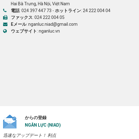
Hai Bà Trưng, Hà Nội, Việt Nam
電話
:
024 397 447 73
-
ホットライン
:
24 222 004 04
ファックス
: 024 222 004 05
Eメール
:
nganluc.niad@gmail.com
ウェブサイト
:
nganluc.vn
からの登録
NGÂN LỰC (NIAD)
迅速なアップデート！ 利点