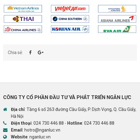
Chia sẻ:
CÔNG TY CỔ PHẦN ĐẦU TƯ VÀ PHÁT TRIỂN NGÂN LỰC
Địa chỉ
: Tầng 6 số 263 đường Cầu Giấy, P. Dịch Vọng, Q. Cầu Giấy,
Hà Nội
Điện thoại
:
024 730 446 88
-
Hotline
:
024 730 446 88
Email
:
hotro@nganluc.vn
Website
:
nganluc.vn