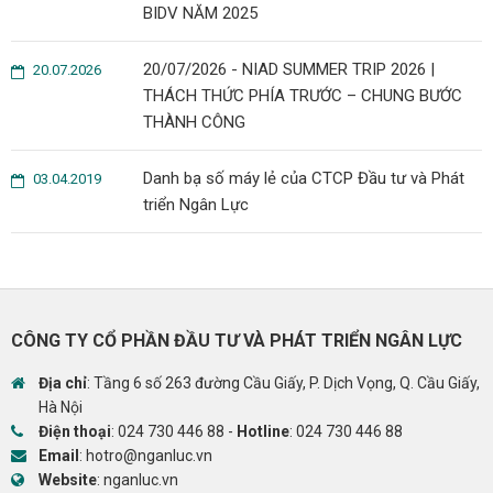
BIDV NĂM 2025
20/07/2026 - NIAD SUMMER TRIP 2026 |
20.07.2026
THÁCH THỨC PHÍA TRƯỚC – CHUNG BƯỚC
THÀNH CÔNG
Danh bạ số máy lẻ của CTCP Đầu tư và Phát
03.04.2019
triển Ngân Lực
CÔNG TY CỔ PHẦN ĐẦU TƯ VÀ PHÁT TRIỂN NGÂN LỰC
Địa chỉ
: Tầng 6 số 263 đường Cầu Giấy, P. Dịch Vọng, Q. Cầu Giấy,
Hà Nội
Điện thoại
:
024 730 446 88
-
Hotline
:
024 730 446 88
Email
:
hotro@nganluc.vn
Website
:
nganluc.vn