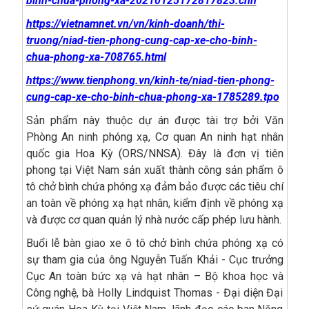
binh-chua-phong-xa-20210125172817823.chn
https://vietnamnet.vn/vn/kinh-doanh/thi-
truong/niad-tien-phong-cung-cap-xe-cho-binh-
chua-phong-xa-708765.html
https://www.tienphong.vn/kinh-te/niad-tien-phong-
cung-cap-xe-cho-binh-chua-phong-xa-1785289.tpo
Sản phẩm này thuộc dự án được tài trợ bởi Văn
Phòng An ninh phóng xạ, Cơ quan An ninh hạt nhân
quốc gia Hoa Kỳ (ORS/NNSA). Đây là đơn vị tiên
phong tại Việt Nam sản xuất thành công sản phẩm ô
tô chở bình chứa phóng xạ đảm bảo được các tiêu chí
an toàn về phóng xạ hạt nhân, kiểm định về phóng xạ
và được cơ quan quản lý nhà nước cấp phép lưu hành.
Buổi lễ bàn giao xe ô tô chở bình chứa phóng xạ có
sự tham gia của ông Nguyễn Tuấn Khải - Cục trưởng
Cục An toàn bức xạ và hạt nhân – Bộ khoa học và
Công nghệ, bà Holly Lindquist Thomas - Đại diện Đại