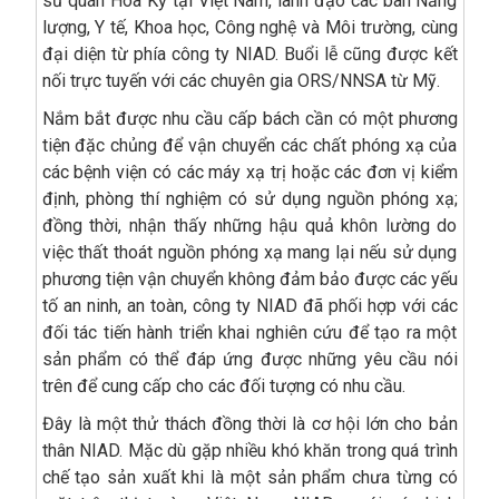
sứ quán Hoa Kỳ tại Việt Nam, lãnh đạo các ban Năng
lượng, Y tế, Khoa học, Công nghệ và Môi trường, cùng
đại diện từ phía công ty NIAD. Buổi lễ cũng được kết
nối trực tuyến với các chuyên gia ORS/NNSA từ Mỹ.
Nắm bắt được nhu cầu cấp bách cần có một phương
tiện đặc chủng để vận chuyển các chất phóng xạ của
các bệnh viện có các máy xạ trị hoặc các đơn vị kiểm
định, phòng thí nghiệm có sử dụng nguồn phóng xạ;
đồng thời, nhận thấy những hậu quả khôn lường do
việc thất thoát nguồn phóng xạ mang lại nếu sử dụng
phương tiện vận chuyển không đảm bảo được các yếu
tố an ninh, an toàn, công ty NIAD đã phối hợp với các
đối tác tiến hành triển khai nghiên cứu để tạo ra một
sản phẩm có thể đáp ứng được những yêu cầu nói
trên để cung cấp cho các đối tượng có nhu cầu.
Đây là một thử thách đồng thời là cơ hội lớn cho bản
thân NIAD. Mặc dù gặp nhiều khó khăn trong quá trình
chế tạo sản xuất khi là một sản phẩm chưa từng có