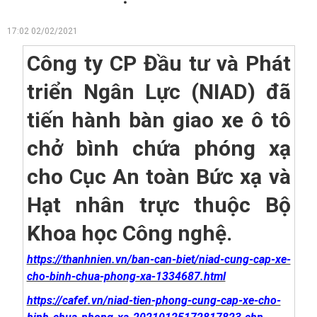
17:02 02/02/2021
Công ty CP Đầu tư và Phát
triển Ngân Lực (NIAD) đã
tiến hành bàn giao xe ô tô
chở bình chứa phóng xạ
cho Cục An toàn Bức xạ và
Hạt nhân trực thuộc Bộ
Khoa học Công nghệ.
https://thanhnien.vn/ban-can-biet/niad-cung-cap-xe-
cho-binh-chua-phong-xa-1334687.html
https://cafef.vn/niad-tien-phong-cung-cap-xe-cho-