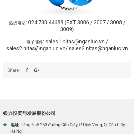
:
024 730 44688 (EXT 3006 / 3007 / 3008 /
热线电话
3009)
:
sales1.nltas@nganluc.vn
/
电子邮件
sales2.nltas@nganluc.vn
/
sales3.nltas@nganluc.vn
Share:
银力投资与发展股份公司
地址
: Tầng 6 số 263 đường Cầu Giấy, P. Dịch Vọng, Q. Cầu Giấy,
Hà Nội