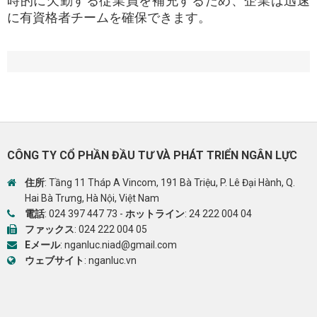
時的に欠勤する従業員を補充するため、企業は迅速
に有資格者チームを確保できます。
CÔNG TY CỔ PHẦN ĐẦU TƯ VÀ PHÁT TRIỂN NGÂN LỰC
住所
: Tầng 11 Tháp A Vincom, 191 Bà Triệu, P. Lê Đại Hành, Q.
Hai Bà Trưng, Hà Nội, Việt Nam
電話
:
024 397 447 73
-
ホットライン
:
24 222 004 04
ファックス
: 024 222 004 05
Eメール
:
nganluc.niad@gmail.com
ウェブサイト
:
nganluc.vn