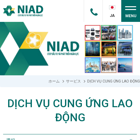
JA
MENU
ホーム
サービス
DỊCH VỤ CUNG ỨNG LAO ĐỘNG
DỊCH VỤ CUNG ỨNG LAO
ĐỘNG