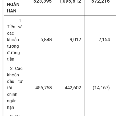
523,395
1,095,612
572,216
NGĂN
HẠN
1.
Tiền và
các
6,848
9,012
2,164
khoản
tương
đương
tiền
2. Các
khoản
đầu tư
456,768
442,602
(14,167)
tài
chính
ngắn
hạn