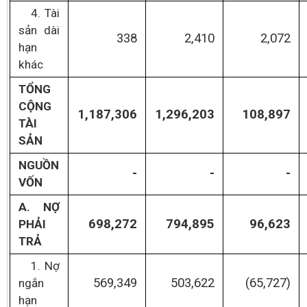
4. Tài
sản dài
338
2,410
2,072
hạn
khác
TỔNG
CỘNG
1,187,306
1,296,203
108,897
TÀI
SẢN
NGUỒN
-
-
-
VỐN
A. NỢ
698,272
794,895
96,623
PHẢI
TRẢ
1. Nợ
569,349
503,622
(65,727)
ngắn
hạn