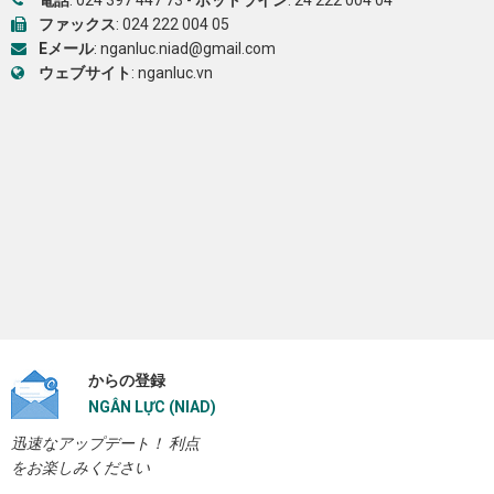
電話
:
024 397 447 73
-
ホットライン
:
24 222 004 04
ファックス
: 024 222 004 05
Eメール
:
nganluc.niad@gmail.com
ウェブサイト
:
nganluc.vn
からの登録
NGÂN LỰC (NIAD)
迅速なアップデート！ 利点
をお楽しみください