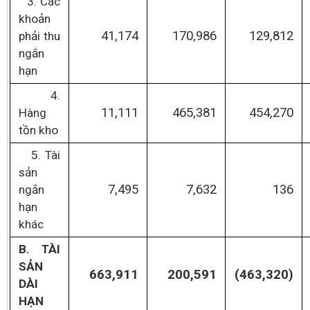
3. Các
khoản
41,174
170,986
129,812
phải thu
ngắn
hạn
4.
11,111
465,381
454,270
Hàng
tồn kho
5. Tài
sản
7,495
7,632
136
ngắn
hạn
khác
B. TÀI
SẢN
663,911
200,591
(463,320)
DÀI
HẠN