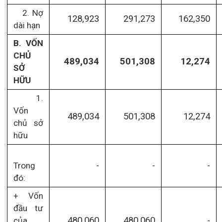
2. Nợ
128,923
291,273
162,350
dài hạn
B. VỐN
CHỦ
489,034
501,308
12,274
SỞ
HỮU
1.
Vốn
489,034
501,308
12,274
chủ sở
hữu
-
-
-
Trong
đó:
+ Vốn
đầu tư
480,060
480,060
-
của