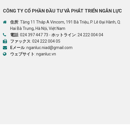
CÔNG TY CỔ PHẦN ĐẦU TƯ VÀ PHÁT TRIỂN NGÂN LỰC
住所
: Tầng 11 Tháp A Vincom, 191 Bà Triệu, P. Lê Đại Hành, Q.
Hai Bà Trưng, Hà Nội, Việt Nam
電話
:
024 397 447 73
-
ホットライン
:
24 222 004 04
ファックス
: 024 222 004 05
Eメール
:
nganluc.niad@gmail.com
ウェブサイト
:
nganluc.vn