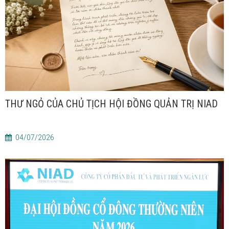
THƯ NGỎ CỦA CHỦ TỊCH HỘI ĐỒNG QUẢN TRỊ NIAD
04/07/2026