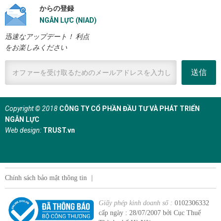
からの登録
NGÂN LỰC (NIAD)
迅速なアップデート！ 利点
をお楽しみください
送信
Copyright © 2018
CÔNG TY CỔ PHẦN ĐẦU TƯ VÀ PHÁT TRIỂN
NGÂN LỰC
Web design:
TRUST.vn
Chính sách bảo mật thông tin
|
Giấy phép kinh doanh số :
0102306332
cấp ngày : 28/07/2007 bởi Cục Thuế