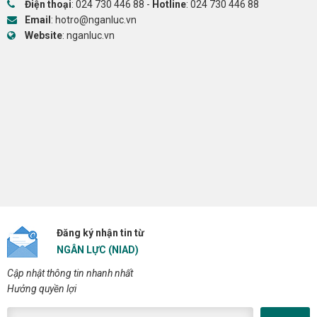
Điện thoại
:
024 730 446 88
-
Hotline
:
024 730 446 88
Email
:
hotro@nganluc.vn
Website
:
nganluc.vn
Đăng ký nhận tin từ
NGÂN LỰC (NIAD)
Cập nhật thông tin nhanh nhất
Hưởng quyền lợi