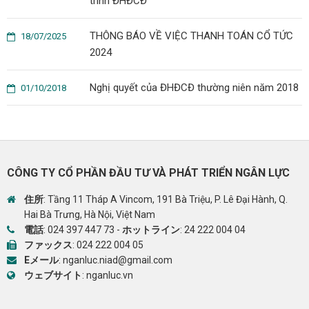
trình ĐHĐCĐ
THÔNG BÁO VỀ VIỆC THANH TOÁN CỔ TỨC
18/07/2025
2024
Nghị quyết của ĐHĐCĐ thường niên năm 2018
01/10/2018
CÔNG TY CỔ PHẦN ĐẦU TƯ VÀ PHÁT TRIỂN NGÂN LỰC
住所
: Tầng 11 Tháp A Vincom, 191 Bà Triệu, P. Lê Đại Hành, Q.
Hai Bà Trưng, Hà Nội, Việt Nam
電話
:
024 397 447 73
-
ホットライン
:
24 222 004 04
ファックス
: 024 222 004 05
Eメール
:
nganluc.niad@gmail.com
ウェブサイト
:
nganluc.vn