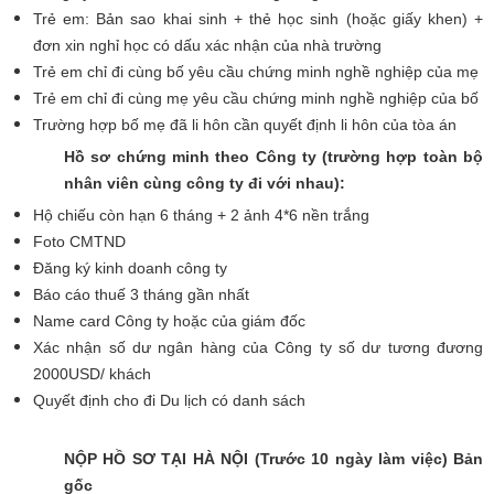
Trẻ em: Bản sao khai sinh + thẻ học sinh (hoặc giấy khen) +
đơn xin nghỉ học có dấu xác nhận của nhà trường
Trẻ em chỉ đi cùng bố yêu cầu chứng minh nghề nghiệp của mẹ
Trẻ em chỉ đi cùng mẹ yêu cầu chứng minh nghề nghiệp của bố
Trường hợp bố mẹ đã li hôn cần quyết định li hôn của tòa án
Hồ sơ chứng minh theo Công ty (trường hợp toàn bộ
nhân viên cùng công ty đi với nhau):
Hộ chiếu còn hạn 6 tháng + 2 ảnh 4*6 nền trắng
Foto CMTND
Đăng ký kinh doanh công ty
Báo cáo thuế 3 tháng gần nhất
Name card Công ty hoặc của giám đốc
Xác nhận số dư ngân hàng của Công ty số dư tương đương
2000USD/ khách
Quyết định cho đi Du lịch có danh sách
NỘP HỒ SƠ TẠI HÀ NỘI (Trước 10 ngày làm việc) Bản
gốc