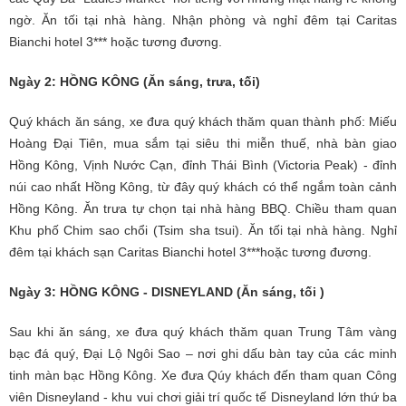
ngờ. Ăn tối tại nhà hàng. Nhận phòng và nghỉ đêm tại Caritas
Bianchi hotel 3*** hoặc tương đương.
Ngày 2: HỒNG KÔNG (Ăn sáng, trưa, tối)
Quý khách ăn sáng, xe đưa quý khách thăm quan thành phố: Miếu
Hoàng Đại Tiên, mua sắm tại siêu thi miễn thuế, nhà bàn giao
Hồng Kông, Vịnh Nước Cạn, đỉnh Thái Bình (Victoria Peak) - đỉnh
núi cao nhất Hồng Kông, từ đây quý khách có thể ngắm toàn cảnh
Hồng Kông. Ăn trưa tự chọn tại nhà hàng BBQ. Chiều tham quan
Khu phố Chim sao chổi (Tsim sha tsui). Ăn tối tại nhà hàng. Nghỉ
đêm tại khách sạn Caritas Bianchi hotel 3***hoặc tương đương.
Ngày 3: HỒNG KÔNG - DISNEYLAND (Ăn sáng, tối )
Sau khi ăn sáng, xe đưa quý khách thăm quan Trung Tâm vàng
bạc đá quý, Đại Lộ Ngôi Sao – nơi ghi dấu bàn tay của các minh
tinh màn bạc Hồng Kông. Xe đưa Qúy khách đến tham quan Công
viên Disneyland - khu vui chơi giải trí quốc tế Disneyland lớn thứ ba