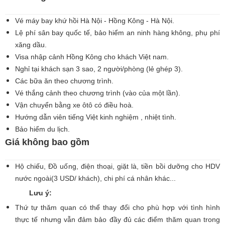
Vé máy bay khứ hồi Hà Nội - Hồng Kông - Hà Nội.
Lệ phí sân bay quốc tế, bảo hiểm an ninh hàng không, phụ phí
xăng dầu.
Visa nhập cảnh Hồng Kông cho khách Việt nam.
Nghỉ tại khách sạn 3 sao, 2 người/phòng (lẻ ghép 3).
Các bữa ăn theo chương trình.
Vé thắng cảnh theo chương trình (vào của một lần).
Vận chuyển bằng xe ôtô có điều hoà.
Hướng dẫn viên tiếng Việt kinh nghiệm , nhiệt tình.
Bảo hiểm du lịch.
Giá không bao gồm
Hộ chiếu, Ðồ uống, điện thoại, giặt là, tiền bồi dưỡng cho HDV
nước ngoài(3 USD/ khách), chi phí cá nhân khác...
Lưu ý:
Thứ tự thăm quan có thể thay đổi cho phù hợp với tình hình
thực tế nhưng vẫn đảm bảo đầy đủ các điểm thăm quan trong