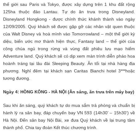
thế giới sau Paris và Tokyo, được xây dựng trên 1 khu đất rộng
125ha thuộc đảo Lantau. Tự do ăn trưa trong Disneyland.
Disneyland Hongkong - được chính thức khánh thành vào ngày
12/09/2005. Quý khách sẽ được gặp gỡ các nhân vật quen thuộc
của Walt Disney và hoà mình vào Tomorrowland – một thế giới kỳ
diệu, biến ước mơ thành hiện thực, Fantasy land – thế giới của
công chúa ngủ trong rừng và vùng đất phiêu lưu mạo hiểm
Adventure land. Quý khách sẽ có dịp xem màn trình diễn pháo hoa
hoành tráng tại lâu đài Sleeping Beauty. Ăn tối tại nhà hàng địa
phương. Nghỉ đêm tại khách sạn Caritas Bianchi hotel 3***hoặc
tương đương.
Ngày 4: HỒNG KÔNG - HÀ NỘI (Ăn sáng, ăn trưa trên máy bay)
Sau khi ăn sáng, quý khách tự do mua sắm trả phòng và chuẩn bị
hành lý ra sân bay, đáp chuyến bay VN 593 (14h30’ – 15h30’) về
Hà Nội. Đến sân bay Nội Bài, xe đưa Quý khách về lại trung tâm
thành phố. Chia tay đoàn Kết thúc chương trình.