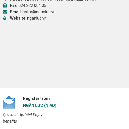
Fax
: 024 222 004 05
Email
:
hotro@nganluc.vn
Website
:
nganluc.vn
Register from
NGÂN LỰC (NIAD)
Quickest Update! Enjoy
benefits