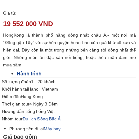
Giá từ:
19 552 000 VND
HongKong là thành phố năng động nhất châu Á.- một nơi mà
“Đông gặp Tây” với sự hòa quyện hoàn hảo của quá khứ cổ xưa và
hiện đại. Đây còn là một trong những bến cảng sôi động nhất thế
giới. Những món ăn đặc sản nổi tiếng, hoặc thỏa mãn đam mê
mua sắm.
Hành trình
Số lượng đoàn1 - 20 khách
Khởi hành tạiHanoi, Vietnam
Điểm đếnHong Kong
Thời gian tour4 Ngày 3 Đêm
Hướng dẫn tiếngTiếng Việt
Nhóm tour
Du lịch Đông Bắc Á
Phương tiện đi lại
Máy bay
Giá bao gồm