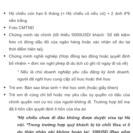
Hộ chiếu còn hạn 6 tháng (+ Hộ chiếu cũ nếu có) + 2 ảnh 4*6
nền trắng
Foto CMTND
Chứng minh tài chính (tối thiểu 5000USD/ khách: Sổ tiết kiệm
foto có đóng dấu đỏ của ngân hàng hoặc xác nhận số dư tại
thời điểm hiện tại),
Chứng minh nghề nghiệp (Hợp đồng lao động hoặc quyết định
bổ nhiệm + đơn xin nghỉ phép đi du lịch có ghi rõ ngày đi và về)
* Nếu là chủ doanh nghiệp yêu cầu đăng ký kinh doanh,
người đã nghỉ hưu cung cấp sổ hưu hoặc thẻ hưu
Trẻ em: Bản sao khai sinh + thẻ học sinh (hoặc giấy khen)
Trẻ em đi cùng chỉ bố hoặc mẹ yêu cầu ủy quyền có dấu của
chính quyền nơi cư trú của người không đi. Trường hợp bố mẹ
đã li hôn cần quyêt định li hôn của tòa án
*Hộ chiếu chưa đi đâu không được duyệt visa tại Hà
nội. *Trong trường hợp quý khách bị từ chối Visa vì lí
do thân nhân phí không hoàn lại: 100USD (Bao gồm