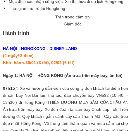
Mục đích xác nhận công việc: Xin thị thực đi du lịch Hongkong
Thời gian lưu trú tại Hongkong:
Trân trọng cảm ơn
Giám đốc
Hành trình
HÀ NỘI - HONGKONG - DISNEY LAND
(4 ngày/ 3 đêm)
Khởi hành:30/01 (3 tết), 02/02 (6 tết)
Ngày 1: HÀ NỘI - HỒNG KÔNG (Ăn trưa trên máy bay, ăn tối)
07h15 ’:
Xe và hướng dẫn viên của công ty đón khách tại điểm hẹn
đi sân bay Nội Bài làm thủ tục, đáp chuyến bay VN592 (10h40’ –
13h30’) đi Hồng Kông ‘THIÊN ĐƯỜNG MUA SẮM CỦA CHÂU Á”.
Ăn trưa trên máy bay. Xe đón đoàn tại sân bay Chek Lap Tok, Trên
đường đi, Quý khách ngắm cảnh cây cầu Thanh Mã - Cây cầu treo
đẹp nhất Hồng Kông. Về trung tâm thăm quan và mua sắm tại chợ
các Quý Bà “Ladies Market” nổi tiếng với những mặt hàng rẻ không