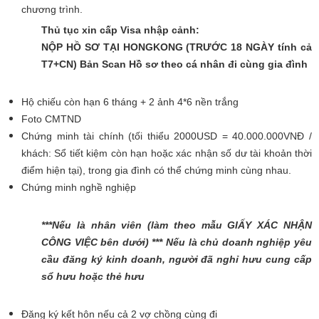
chương trình.
Thủ tục xin cấp Visa nhập cảnh:
NỘP HỒ SƠ TẠI HONGKONG (TRƯỚC 18 NGÀY tính cả
T7+CN) Bản Scan Hồ sơ theo cá nhân đi cùng gia đình
Hộ chiếu còn hạn 6 tháng + 2 ảnh 4*6 nền trắng
Foto CMTND
Chứng minh tài chính (tối thiểu 2000USD = 40.000.000VNĐ /
khách: Sổ tiết kiệm còn hạn hoặc xác nhận số dư tài khoản thời
điểm hiện tại), trong gia đình có thể chứng minh cùng nhau.
Chứng minh nghề nghiệp
***Nếu là nhân viên (làm theo mẫu GIẤY XÁC NHẬN
CÔNG VIỆC bên dưới) *** Nếu là chủ doanh nghiệp yêu
cầu đăng ký kinh doanh, người đã nghỉ hưu cung cấp
sổ hưu hoặc thẻ hưu
Đăng ký kết hôn nếu cả 2 vợ chồng cùng đi