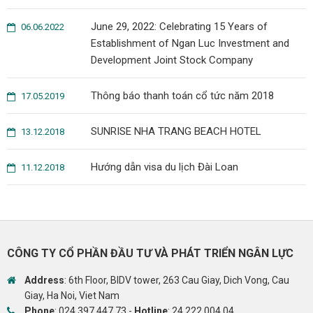
June 29, 2022: Celebrating 15 Years of
06.06.2022
Establishment of Ngan Luc Investment and
Development Joint Stock Company
Thông báo thanh toán cổ tức năm 2018
17.05.2019
SUNRISE NHA TRANG BEACH HOTEL
13.12.2018
Hướng dẫn visa du lịch Đài Loan
11.12.2018
CÔNG TY CỔ PHẦN ĐẦU TƯ VÀ PHÁT TRIỂN NGÂN LỰC
Address
: 6th Floor, BIDV tower, 263 Cau Giay, Dich Vong, Cau
Giay, Ha Noi, Viet Nam
Phone
:
024 397 447 73
-
Hotline
:
24 222 004 04