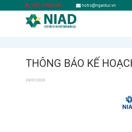
(024) 73044688
hotro@nganluc.vn
THÔNG BÁO KẾ HOẠCH
24/07/2020