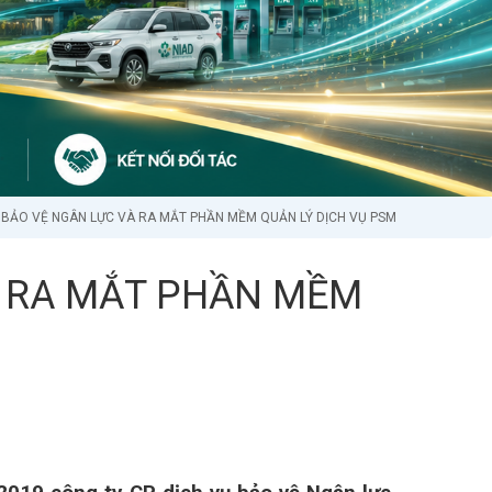
 BẢO VỆ NGÂN LỰC VÀ RA MẮT PHẦN MỀM QUẢN LÝ DỊCH VỤ PSM
À RA MẮT PHẦN MỀM