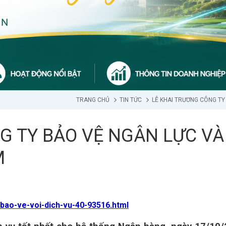
TRANG CHỦ
TIN TỨC
LỄ KHAI TRƯƠNG CÔNG TY
G TY BẢO VỆ NGÂN LỰC V
M
-bao-ve-voi-dich-vu-40-93516.html