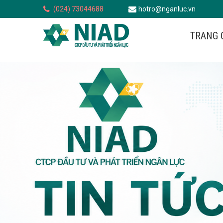
(024) 73044688
hotro@nganluc.vn
TRANG 