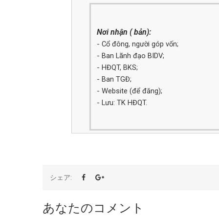
Nơi nhận ( bản):
- Cổ đông, người góp vốn;
- Ban Lãnh đạo BIDV;
- HĐQT,
BKS;
- Ban TGĐ;
- Website (để đăng);
- Lưu: TK HĐQT.
シェア:
あなたのコメント