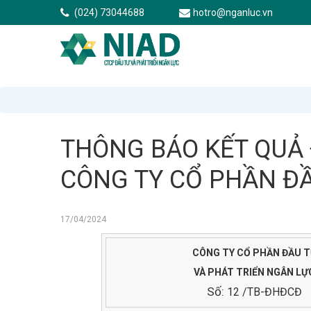
(024) 73044688
hotro@nganluc.vn
THÔNG BÁO KẾT QUẢ 
CÔNG TY CỔ PHẦN ĐẦ
17/04/2024
CÔNG TY CỔ PHẦN ĐẦU 
VÀ PHÁT TRIỂN NGÂN LỰ
Số:
12 /TB-ĐHĐCĐ