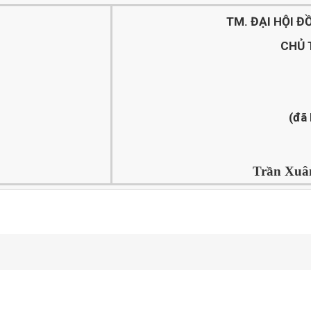
TM. ĐẠI HỘI 
CHỦ 
(đã 
Trần Xuâ