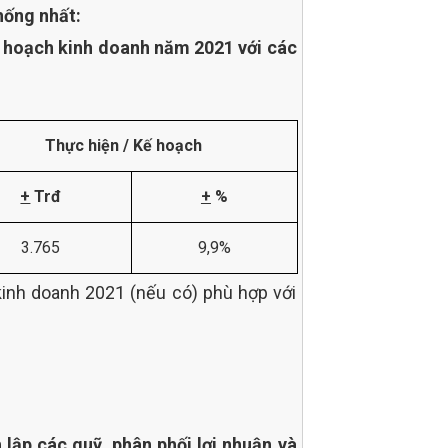
hống nhất:
 hoạch kinh doanh năm 2021 với các
Thực hiện / Kế hoạch
+
Trđ
+
%
3.765
9,9%
kinh doanh 2021 (nếu có) phù hợp với
lập các quỹ, phân phối lợi nhuận và