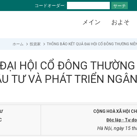
コードオーダー:
サーチ
メイン
およそ
ホーム
投資家
THÔNG BÁO KẾT QUẢ ĐẠI HỘI CỔ ĐÔNG THƯỜNG NIÊ
ĐẠI HỘI CỔ ĐÔNG THƯỜNG
U TƯ VÀ PHÁT TRIỂN NGÂN
TƯ
CỘNG HOÀ XÃ HỘI CH
C
Độc lập - Tự d
Hà Nội, ngày 15 t