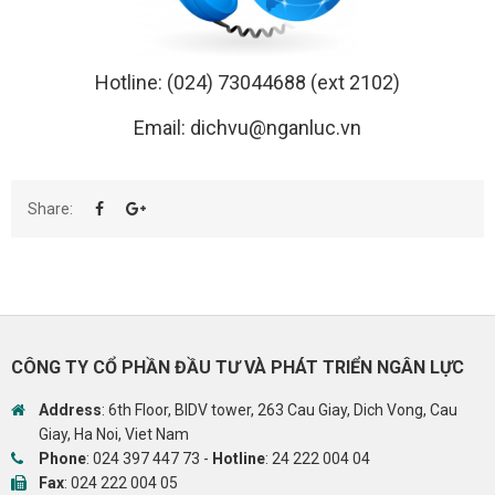
Hotline: (024) 73044688 (ext 2102)
Email:
dichvu@nganluc.vn
Share:
CÔNG TY CỔ PHẦN ĐẦU TƯ VÀ PHÁT TRIỂN NGÂN LỰC
Address
: 6th Floor, BIDV tower, 263 Cau Giay, Dich Vong, Cau
Giay, Ha Noi, Viet Nam
Phone
:
024 397 447 73
-
Hotline
:
24 222 004 04
Fax
: 024 222 004 05