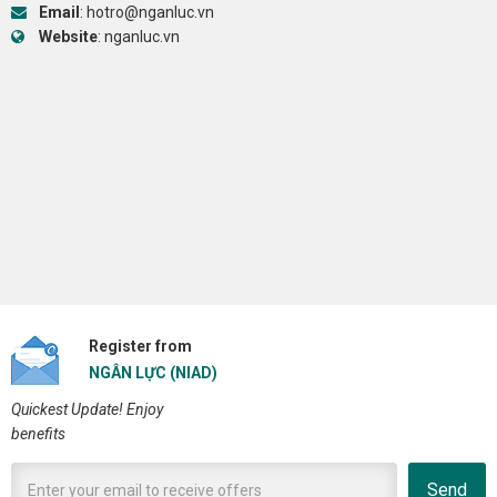
Email
:
hotro@nganluc.vn
Website
:
nganluc.vn
Register from
NGÂN LỰC (NIAD)
Quickest Update! Enjoy
benefits
Send