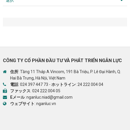
選択
CÔNG TY CỔ PHẦN ĐẦU TƯ VÀ PHÁT TRIỂN NGÂN LỰC
住所
: Tầng 11 Tháp A Vincom, 191 Bà Triệu, P. Lê Đại Hành, Q.
Hai Bà Trưng, Hà Nội, Việt Nam
電話
:
024 397 447 73
-
ホットライン
:
24 222 004 04
ファックス
: 024 222 004 05
Eメール
:
nganluc.niad@gmail.com
ウェブサイト
:
nganluc.vn