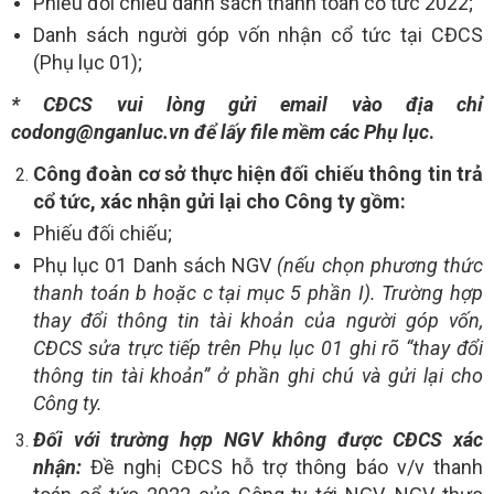
Phiếu đối chiếu danh sách thanh toán cổ tức 2022;
Danh sách người góp vốn nhận cổ tức tại CĐCS
(Phụ lục 01);
* CĐCS vui lòng gửi email vào địa chỉ
codong@
nganluc.vn
để lấy file mềm các Phụ lục
.
Công đoàn cơ sở thực hiện đối chiếu thông tin trả
cổ tức, xác nhận gửi lại cho Công ty gồm:
Phiếu đối chiếu;
Phụ lục 0
1
Danh sách NGV
(nếu chọn phương thức
thanh toán
b
hoặc c tại mục 5 phần I
).
Trường hợp
thay đổi thông tin tài khoản của người góp vốn,
CĐCS sửa trực tiếp trên Phụ lục 01 ghi rõ “thay đổi
thông tin tài khoản” ở phần ghi chú và gửi lại cho
Công ty.
Đối với trường hợp NGV không được CĐCS xác
nhận:
Đề nghị CĐCS hỗ trợ thông báo v/v thanh