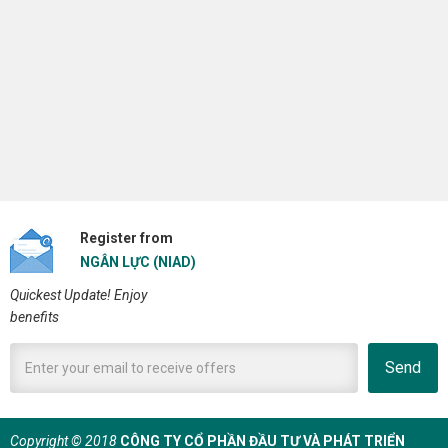
Register from
NGÂN LỰC (NIAD)
Quickest Update! Enjoy
benefits
Send
Copyright © 2018
CÔNG TY CỔ PHẦN ĐẦU TƯ VÀ PHÁT TRIỂN