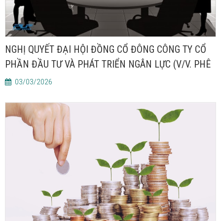
NGHỊ QUYẾT ĐẠI HỘI ĐỒNG CỔ ĐÔNG CÔNG TY CỔ
PHẦN ĐẦU TƯ VÀ PHÁT TRIỂN NGÂN LỰC (V/V. PHÊ
DUYỆT DỰ ÁN ĐẦU TƯ XÂY DỰNG NHÀ Ở NGÂN
03/03/2026
HÀNG BIDV TẠI KHU ĐẤT CAO TẦNG (CÁC Ô ĐẤT KÝ
HIỆU CT2, CT7) THUỘC KHU ĐÔ THỊ MỚI NAM AN
KHÁNH, HÀ NỘI)