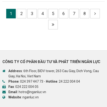
1
2
3
4
5
6
7
8
CÔNG TY CỔ PHẦN ĐẦU TƯ VÀ PHÁT TRIỂN NGÂN LỰC
Address
: 6th Floor, BIDV tower, 263 Cau Giay, Dich Vong, Cau
Giay, Ha Noi, Viet Nam
Phone
:
024 397 447 73
-
Hotline
:
24 222 004 04
Fax
: 024 222 004 05
Email
:
hotro@nganluc.vn
Website
:
nganluc.vn